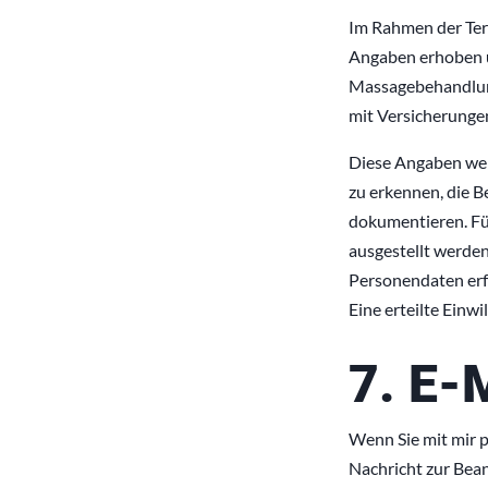
Im Rahmen der Te
Angaben erhoben u
Massagebehandlung
mit Versicherungen 
Diese Angaben werd
zu erkennen, die 
dokumentieren. Fü
ausgestellt werde
Personendaten erfo
Eine erteilte Einw
7. E-
Wenn Sie mit mir p
Nachricht zur Bea