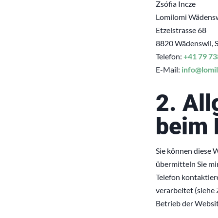
Zsófia Incze
Lomilomi Wädensw
Etzelstrasse 68
8820 Wädenswil, 
Telefon:
+41 79 73
E-Mail:
info@lomi
2. Al
beim 
Sie können diese 
übermitteln Sie mi
Telefon kontaktie
verarbeitet (siehe 
Betrieb der Websit