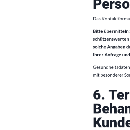
Perso
Das Kontaktformul
Bitte übermitteln
schützenswerten P
solche Angaben de
Ihrer Anfrage un
Gesundheitsdaten 
mit besonderer Sor
6. Te
Behan
Kund