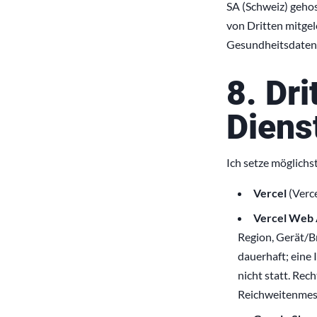
SA (Schweiz) gehos
von Dritten mitge
Gesundheitsdaten, 
8. Dri
Diens
Ich setze möglichst
Vercel
(Verce
Vercel Web 
Region, Gerät/B
dauerhaft; eine 
nicht statt. Rec
Reichweitenmes