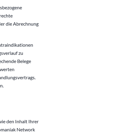
tsbezogene
rechte
der die Abrechnung
ntraindikationen
sverlauf zu
echende Belege
swerten
andlungsvertrags.
n.
ie den Inhalt Ihrer
nfomaniak Network