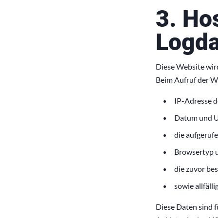
3. Ho
Logda
Diese Website wird 
Beim Aufruf der We
IP-Adresse d
Datum und Uh
die aufgeruf
Browsertyp u
die zuvor bes
sowie allfäll
Diese Daten sind f